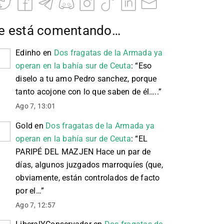
e está comentando…
Edinho
en
Dos fragatas de la Armada ya
operan en la bahía sur de Ceuta
: “
Eso
diselo a tu amo Pedro sanchez, porque
tanto acojone con lo que saben de él…..
”
Ago 7, 13:01
Gold
en
Dos fragatas de la Armada ya
operan en la bahía sur de Ceuta
: “
EL
PARIPÉ DEL MAZJEN Hace un par de
días, algunos juzgados marroquíes (que,
obviamente, están controlados de facto
por el…
”
Ago 7, 12:57