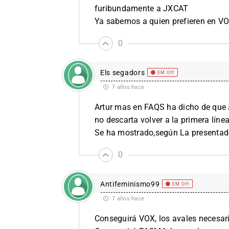
furibundamente a JXCAT
Ya sabemos a quien prefieren en V
0
Els segadors
EM Off
7 años hace
Artur mas en FAQS ha dicho de que 
no descarta volver a la primera líne
Se ha mostrado,según La presentado
0
Antifeminismo99
EM Off
7 años hace
Conseguirá VOX, los avales necesari