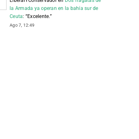
LiberalYConservador
en
Dos fragatas de
la Armada ya operan en la bahía sur de
Ceuta
: “
Excelente.
”
Ago 7, 12:49