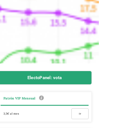
ElectoPanel: vota
Patrón VIP Mensual
3,5€ al mes
Ir