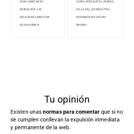
PARA LIMITAR SU
CAÍDA SOCIALISTA, SUBIDA
POBLACIÓN A 10
DE LA IZQ. ALTERNATIVA,
MILLONES Y REDUCIR
PODEMOS SIN GRUPO
EXTRANJEROS
PROPIO
Tu opinión
Existen unas
normas
para comentar
que si no
se cumplen conllevan la expulsión inmediata
y permanente de la web.