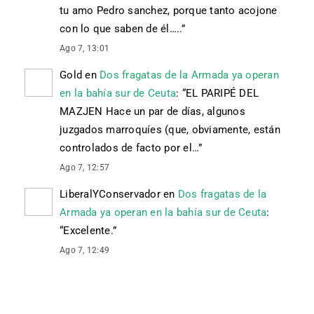
tu amo Pedro sanchez, porque tanto acojone
con lo que saben de él…..
”
Ago 7, 13:01
Gold
en
Dos fragatas de la Armada ya operan
en la bahía sur de Ceuta
: “
EL PARIPÉ DEL
MAZJEN Hace un par de días, algunos
juzgados marroquíes (que, obviamente, están
controlados de facto por el…
”
Ago 7, 12:57
LiberalYConservador
en
Dos fragatas de la
Armada ya operan en la bahía sur de Ceuta
:
“
Excelente.
”
Ago 7, 12:49