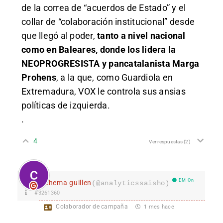
de la correa de “acuerdos de Estado” y el
collar de “colaboración institucional” desde
que llegó al poder,
tanto a nivel nacional
como en Baleares, donde los lidera la
NEOPROGRESISTA y pancatalanista Marga
Prohens
, a la que, como Guardiola en
Extremadura, VOX le controla sus ansias
políticas de izquierda.
.
4
Ver respuestas
(2)
EM On
chema guillen
(@analyticssaisho)
#3261360
Colaborador de campaña
1 mes hace