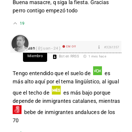
Buena masacre, q siga la fiesta. Gracias
perro contigo empezó todo
19
EM Off
#3261357
juan
(@juan-24)
Miembro
Bot en RRSS
1 mes hace
Tengo entendido que el suelo de
es
más alto aquí por el tema lingüístico, al igual
que el techo de
es más bajo porque
depende de inmigrantes catalanes, mientras
bebe de inmigrantes andaluces de los
70