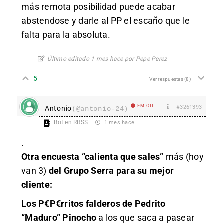
más remota posibilidad puede acabar
abstendose y darle al PP el escaño que le
falta para la absoluta.
Último editado 1 mes hace por Pepe Perez
5
Ver respuestas
(8)
EM Off
#3261393
Antonio
(@antonio-24)
Bot en RRSS
1 mes hace
.
Otra encuesta “calienta que sales”
más
(hoy
van 3)
del
Grupo Serra
para su mejor
cliente:
Los P€P€rritos falderos de Pedrito
“Maduro” Pinocho
a los que saca a pasear