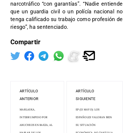
narcotráfico “con garantías”. “Nadie entiende
que un guardia civil o un polícía nacional no
tenga calificado su trabajo como profesión de
riesgo”, ha sentenciado.
Compartir
ARTÍCULO
ARTÍCULO
ANTERIOR
SIGUIENTE
MARLASKA,
EP (13 MAYO): LOS
INTERRUMPIDO POR
ESPAÑOLES VALORAN BIEN
ABUCHEOS EN BAEZA, AL
SU SITUACIÓN
HABLAR DE LOS
ECONÓMICA, NO TANTO LA