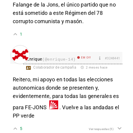
Falange de la Jons, el único partido que no
está sometido a este Régimen del 78
corrupto comunista y masón.
1
EM Off
#3248441
Enrique
(@enrique-14)
Colaborador de campaña
2 meses hace
Reitero, mi apoyo en todas las elecciones
autonomicas donde se presenten y,
evidentemente, para todas las generales es
para FE-JONS
. Vuelve a las andadas el
PP verde
5
Ver respuestas
(5)