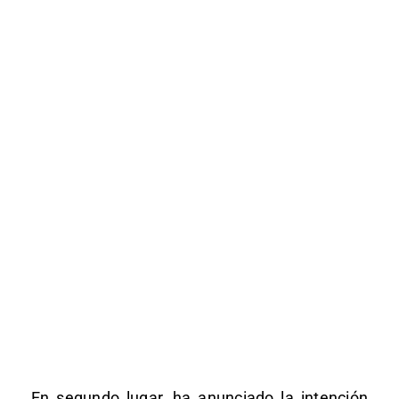
En segundo lugar, ha anunciado la intención