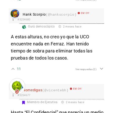
EM Off
Hank Scorpio
(@hankscorpio)
#3254680
Gurú demoscópico
2 meses hace
A estas alturas, no creo yo que la UCO
encuentre nada en Ferraz. Han tenido
tiempo de sobra para eliminar todas las
pruebas de todos los casos.
11
Ver respuestas
(2)
EM Off
Nomedigas
(@vicentebh)
#3254677
Miembro de Ejecutiva
2 meses hace
Hasta “El Confidencial” que parecía un medio