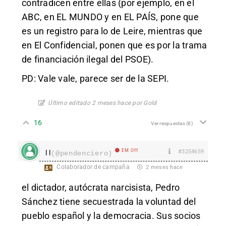
contradicen entre ellas (por ejemplo, en el
ABC, en EL MUNDO y en EL PAÍS, pone que
es un registro para lo de Leire, mientras que
en El Confidencial, ponen que es por la trama
de financiación ilegal del PSOE).
PD: Vale vale, parece ser de la SEPI.
Último editado 2 meses hace por Gold
16
Ver respuestas
(8)
EM Off
#3254659
l l
(@pendenciero)
Colaborador de campaña
2 meses hace
el dictador, autócrata narcisista, Pedro
Sánchez tiene secuestrada la voluntad del
pueblo español y la democracia. Sus socios