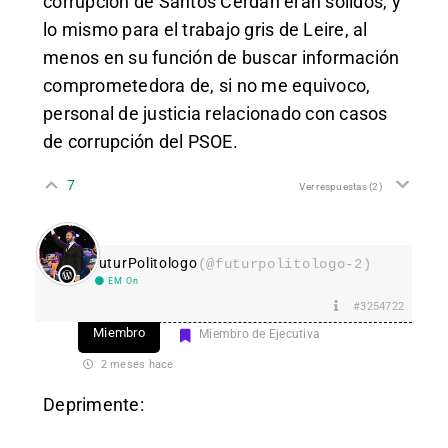
corrupción de Santos Cerdán eran sólidos, y
lo mismo para el trabajo gris de Leire, al
menos en su función de buscar información
comprometedora de, si no me equivoco,
personal de justicia relacionado con casos
de corrupción del PSOE.
7
Ver respuestas
(2)
FuturPolitologo
(@futurpolitologo-2)
EM On
#3254722
Miembro
Miembro de Ejecutiva
2 meses hace
Deprimente: