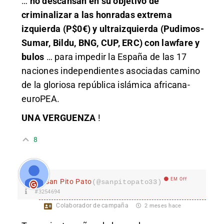
…
no descansan en su objetivo de
criminalizar a las honradas extrema
izquierda (P$0€) y ultraizquierda (Pudimos-
Sumar, Bildu, BNG, CUP, ERC) con lawfare y
bulos
… para impedir la España de las 17
naciones independientes asociadas camino
de la gloriosa república islámica africana-
euroPEA.
UNA VERGUENZA
!
8
EM Off
San Pito Pato
(@sanpitopato33)
#3254694
Colaborador de campaña
2 meses hace