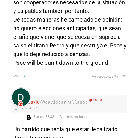
son cooperadores necesarios de la situación
y culpables también por tanto.
De todas maneras he cambiado de opinión;
no quiero elecciones anticipadas, que sean
el año que viene, que se cueza en supropia
salsa el tirano Pedro y que destruya el Psoe y
que lo deje reducido a cenizas.
Psoe will be burnt down to the ground
17
Ver respuestas
(1)
EM Off
David
(@davidcarrallaso)
#3254657
Bot en RRSS
2 meses hace
Un partido que tenía que estar ilegalizado
desde hace un siglo.