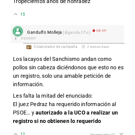
Tropecientos años de honradez
15
EM Off
Gandulfo Molleja
(@gandulfo)
#3254691
Colaborador de campaña
2 meses hace
Los lacayos del Sanchismo andan como
pollos sin cabeza diciéndonos que esto no es
un registro, solo una amable petición de
información.
Les falta la mitad del enunciado:
El juez Pedraz ha requerido información al
PSOE… y
autorizado a la UCO a realizar un
registro si no obtienen lo requerido
12
Ver respuestas
(2)