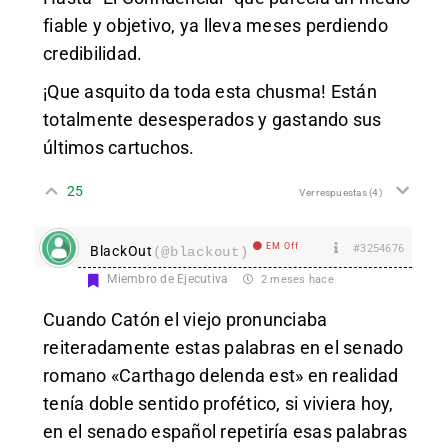
fiable y objetivo, ya lleva meses perdiendo
credibilidad.
¡Que asquito da toda esta chusma! Están
totalmente desesperados y gastando sus
últimos cartuchos.
25
Ver respuestas
(4)
EM Off
#3254676
BlackOut
(@blackout)
Miembro de Ejecutiva
2 meses hace
Cuando Catón el viejo pronunciaba
reiteradamente estas palabras en el senado
romano
«Carthago delenda est»
en realidad
tenía doble sentido profético, si viviera hoy,
en el senado español repetiría esas palabras