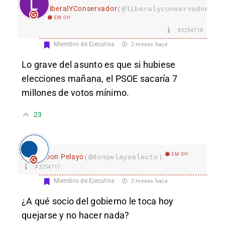
LiberalYConservador
(@liberalyconservador133
EM Off
#3254718
Miembro de Ejecutiva
2 meses hace
Lo grave del asunto es que si hubiese
elecciones mañana, el PSOE sacaría 7
millones de votos mínimo.
23
EM Off
Don Pelayo
(@donpelayoelecto)
#3254717
Miembro de Ejecutiva
2 meses hace
¿A qué socio del gobierno le toca hoy
quejarse y no hacer nada?