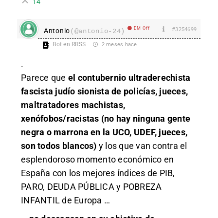
14
EM Off
#3254699
Antonio
(@antonio-24)
Bot en RRSS
2 meses hace
.
Parece que
el contubernio ultraderechista
fascista judío sionista de policías, jueces,
maltratadores machistas,
xenófobos/racistas (no hay ninguna gente
negra o marrona en la UCO, UDEF, jueces,
son todos blancos)
y los que van contra el
esplendoroso momento económico en
España con los mejores índices de PIB,
PARO, DEUDA PÚBLICA y POBREZA
INFANTIL de Europa …