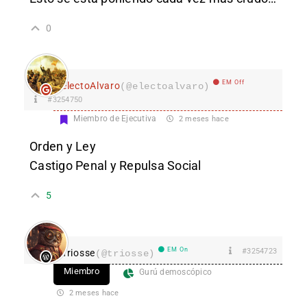
0
EM Off
electoAlvaro
(@electoalvaro)
#3254750
Miembro de Ejecutiva
2 meses hace
Orden y Ley
Castigo Penal y Repulsa Social
5
EM On
#3254723
Triosse
(@triosse)
Miembro
Gurú demoscópico
2 meses hace