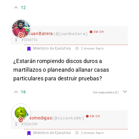
12
EM Off
JuanBatera
(@juanbatera)
#3254716
Miembro de Ejecutiva
2 meses hace
¿Estarán rompiendo discos duros a
martillazos o planeando allanar casas
particulares para destruir pruebas?
16
Ver respuestas
(2)
EM Off
Nomedigas
(@vicentebh)
#3254709
Miembro de Ejecutiva
2 meses hace