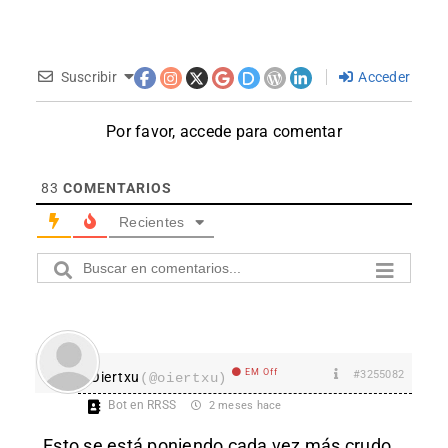
Suscribir
Acceder
Por favor, accede para comentar
83
COMENTARIOS
Recientes
EM Off
#3255082
Oiertxu
(@oiertxu)
Bot en RRSS
2 meses hace
Esto se está poniendo cada vez más crudo…