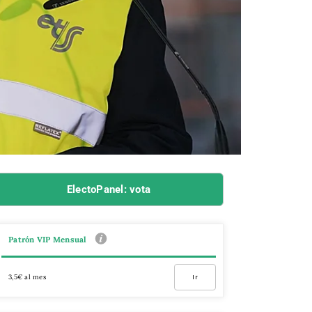
ElectoPanel: vota
Patrón VIP Mensual
3,5€ al mes
Ir