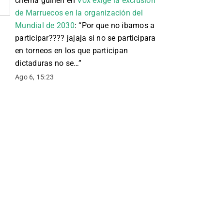
chema guillen
en
Vox exige la exclusión
de Marruecos en la organización del
Mundial de 2030
: “
Por que no ibamos a
participar???? jajaja si no se participara
en torneos en los que participan
dictaduras no se…
”
Ago 6, 15:23